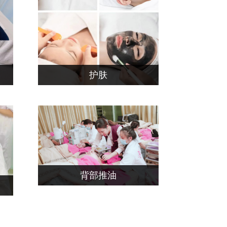
护肤
背部推油