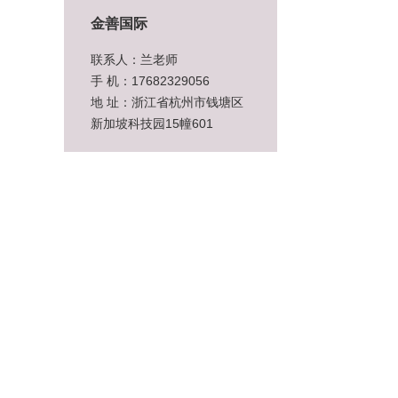
金善国际
联系人：兰老师
手 机：17682329056
地 址：浙江省杭州市钱塘区
新加坡科技园15幢601