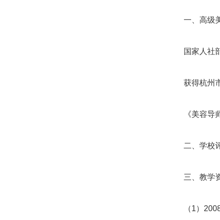
一、高级美
国家人社部
获得杭州市
《美容导师
二、学校评价
三、教学资
（1）2008