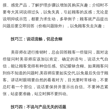
摸、感觉产品，了解护理步骤以增加其购买兴趣；介绍时不
要夸大其词说得过头，以免失真，引起顾客的反感；无论是
说明抑或示范，都要力求生动，多举例子；顾客就产品提出
问题后要立即回答（价格问题除外），以免顾客失去兴趣；
技巧三：说话流畅，切忌含糊
美容师在进行推销时，总会回答顾客一些疑问，面对这
些疑问时美容师应该加以肯定、确定的语句，说话大气自
信，能让顾客觉得有种信任感。切记暧昧含糊。如果顾客问
到你不知道的问题时,美容师应要如实交代,以免最后失信于顾
客。讲话时眼睛要自然的看着对方，目光要时常移动，不要
总盯着一个部位，说话要保持并显示出自信。不要神态紧
张，站姿要准确，站立时脚不要抖动。
技巧四：不说与产品无关的话题